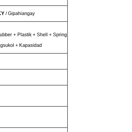
KY
/ Gipahiangay
bber + Plastik + Shell + Spring
agsukol + Kapasidad