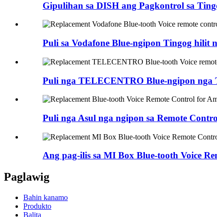
Gipulihan sa DISH ang Pagkontrol sa Tingog
Puli sa Vodafone Blue-ngipon Tingog hilit ng
Puli nga TELECENTRO Blue-ngipon nga Tin
Puli nga Asul nga ngipon sa Remote Control 
Ang pag-ilis sa MI Box Blue-tooth Voice R
Paglawig
Bahin kanamo
Produkto
Balita