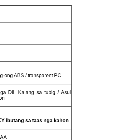
g-ong ABS / transparent PC
ga Dili Kalang sa tubig / Asul
on
KY
ibutang sa taas nga kahon
 AAA