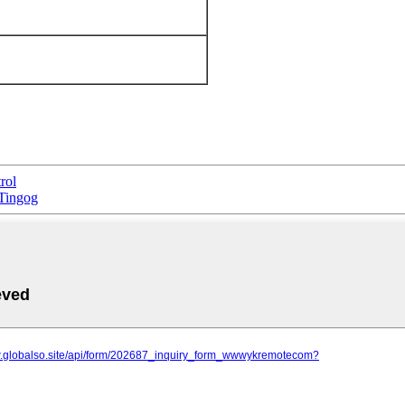
rol
Tingog