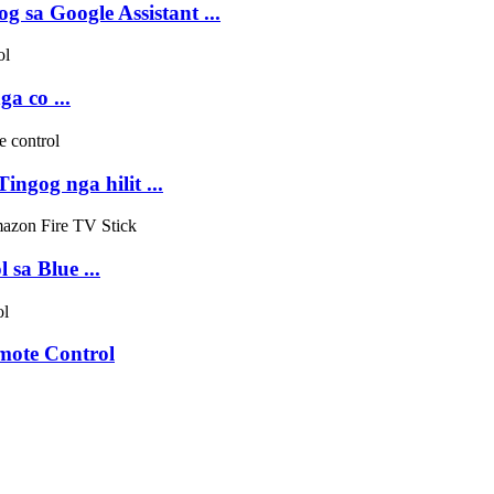
 sa Google Assistant ...
a co ...
gog nga hilit ...
sa Blue ...
emote Control