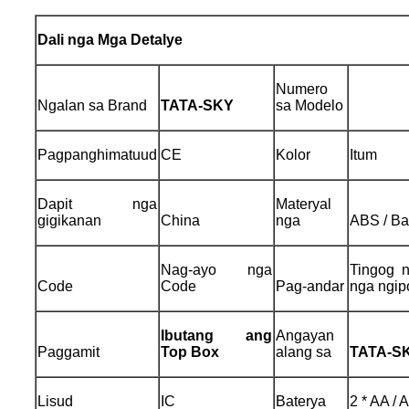
Dali nga Mga Detalye
Numero
Ngalan sa Brand
TATA-SKY
sa Modelo
Pagpanghimatuud
CE
Kolor
Itum
Dapit nga
Materyal
gigikanan
China
nga
ABS / Ba
Nag-ayo nga
Tingog n
Code
Code
Pag-andar
nga ngip
Ibutang ang
Angayan
Paggamit
Top Box
alang sa
TATA-S
Lisud
IC
Baterya
2 * AA /