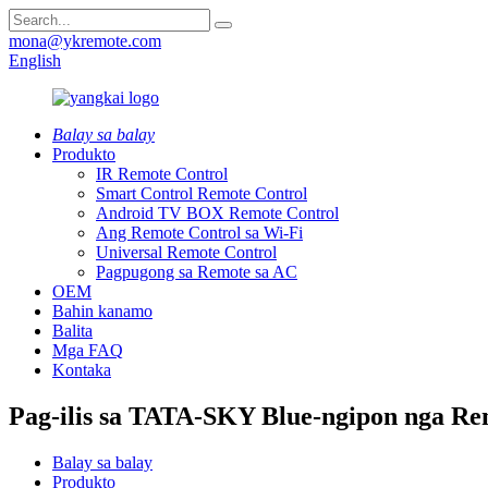
mona@ykremote.com
English
Balay sa balay
Produkto
IR Remote Control
Smart Control Remote Control
Android TV BOX Remote Control
Ang Remote Control sa Wi-Fi
Universal Remote Control
Pagpugong sa Remote sa AC
OEM
Bahin kanamo
Balita
Mga FAQ
Kontaka
Pag-ilis sa TATA-SKY Blue-ngipon nga Rem
Balay sa balay
Produkto