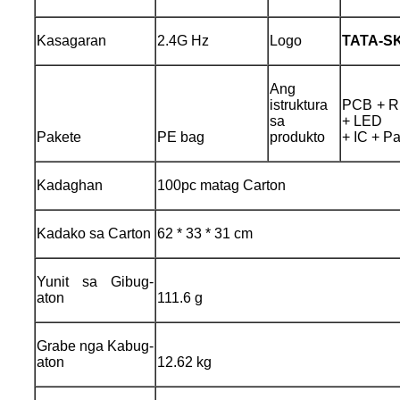
Kasagaran
2.4G Hz
Logo
TATA-S
Ang
istruktura
PCB + Ru
sa
+ LED
Pakete
PE bag
produkto
+ IC + P
Kadaghan
100pc matag Carton
Kadako sa Carton
62 * 33 * 31 cm
Yunit sa Gibug-
aton
111.6 g
Grabe nga Kabug-
aton
12.62 kg