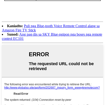
Kaniadto:
Puli nga Blue-tooth Voice Remote Control alang sa
Amazon Fire TV Stick
Sunod:
Ang pag-ilis sa SKY Blue-ngipon nga boses nga remote
control EC101