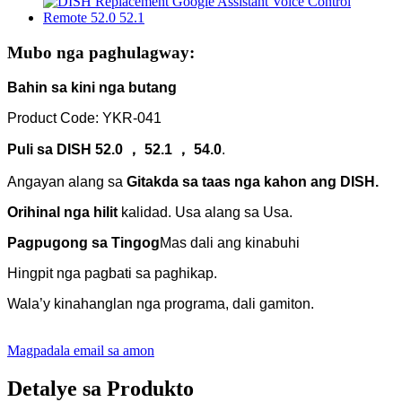
Mubo nga paghulagway:
Bahin sa kini nga butang
Product Code: YKR-041
Puli sa DISH 52.0 ， 52.1 ， 54.0
.
Angayan alang sa
Gitakda sa taas nga kahon ang DISH.
Orihinal nga hilit
kalidad. Usa alang sa Usa.
Pagpugong sa Tingog
Mas dali ang kinabuhi
Hingpit nga pagbati sa paghikap.
Wala’y kinahanglan nga programa, dali gamiton.
Magpadala email sa amon
Detalye sa Produkto