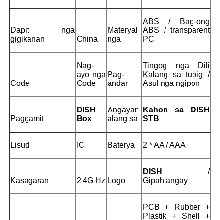
ABS / Bag-ong
Dapit nga
Materyal
ABS / transparent
gigikanan
China
nga
PC
Nag-
Tingog nga Dili
ayo nga
Pag-
Kalang sa tubig /
Code
Code
andar
Asul nga ngipon
DISH
Angayan
Kahon sa DISH
Paggamit
Box
alang sa
STB
Lisud
IC
Baterya
2 * AA / AAA
DISH
/
Kasagaran
2.4G Hz
Logo
Gipahiangay
PCB + Rubber +
Plastik + Shell +