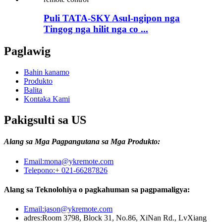
Puli TATA-SKY Asul-ngipon nga
Tingog nga hilit nga co ...
Paglawig
Bahin kanamo
Produkto
Balita
Kontaka Kami
Pakigsulti sa US
Alang sa Mga Pagpangutana sa Mga Produkto:
Email:
mona@ykremote.com
Telepono:
+ 021-66287826
Alang sa Teknolohiya o pagkahuman sa pagpamaligya:
Email:
jason@ykremote.com
adres:
Room 3798, Block 31, No.86, XiNan Rd., LvXiang