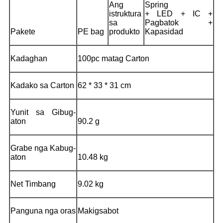
Ang
Spring
istruktura
+ LED + IC +
sa
Pagbatok +
Pakete
PE bag
produkto
Kapasidad
Kadaghan
100pc matag Carton
Kadako sa Carton
62 * 33 * 31 cm
Yunit sa Gibug-
aton
90.2 g
Grabe nga Kabug-
aton
10.48 kg
Net Timbang
9.02 kg
Panguna nga oras
Makigsabot