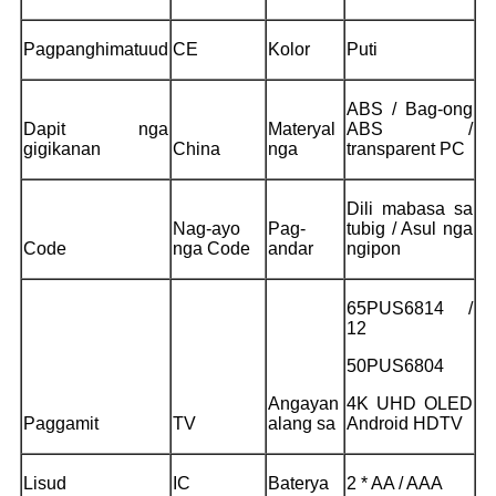
Pagpanghimatuud
CE
Kolor
Puti
ABS / Bag-ong
Dapit nga
Materyal
ABS /
gigikanan
China
nga
transparent PC
Dili mabasa sa
Nag-ayo
Pag-
tubig / Asul nga
Code
nga Code
andar
ngipon
65PUS6814 /
12
50PUS6804
Angayan
4K UHD OLED
Paggamit
TV
alang sa
Android HDTV
Lisud
IC
Baterya
2 * AA / AAA