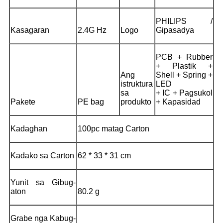
PHILIPS /
Kasagaran
2.4G Hz
Logo
Gipasadya
PCB + Rubber
+ Plastik +
Ang
Shell + Spring +
istruktura
LED
sa
+ IC + Pagsukol
Pakete
PE bag
produkto
+ Kapasidad
Kadaghan
100pc matag Carton
Kadako sa Carton
62 * 33 * 31 cm
Yunit sa Gibug-
aton
80.2 g
Grabe nga Kabug-