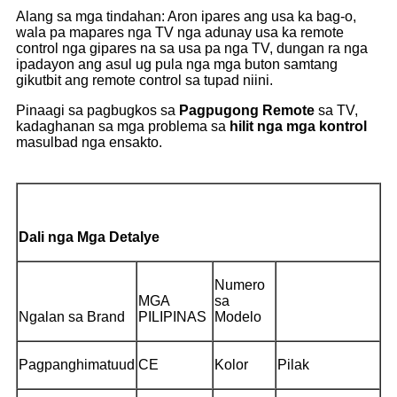
Alang sa mga tindahan: Aron ipares ang usa ka bag-o,
wala pa mapares nga TV nga adunay usa ka remote
control nga gipares na sa usa pa nga TV, dungan ra nga
ipadayon ang asul ug pula nga mga buton samtang
gikutbit ang remote control sa tupad niini.
Pinaagi sa pagbugkos sa
Pagpugong
R
emote
sa TV,
kadaghanan sa mga problema sa
hilit nga mga kontrol
masulbad nga ensakto.
Dali nga Mga Detalye
Numero
MGA
sa
Ngalan sa Brand
PILIPINAS
Modelo
Pagpanghimatuud
CE
Kolor
Pilak