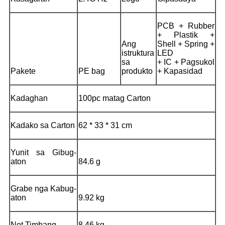
PCB + Rubber
+ Plastik +
Ang
Shell + Spring +
istruktura
LED
sa
+ IC + Pagsukol
Pakete
PE bag
produkto
+ Kapasidad
Kadaghan
100pc matag Carton
Kadako sa Carton
62 * 33 * 31 cm
Yunit sa Gibug-
aton
84.6 g
Grabe nga Kabug-
aton
9.92 kg
Net Timbang
8.46 kg