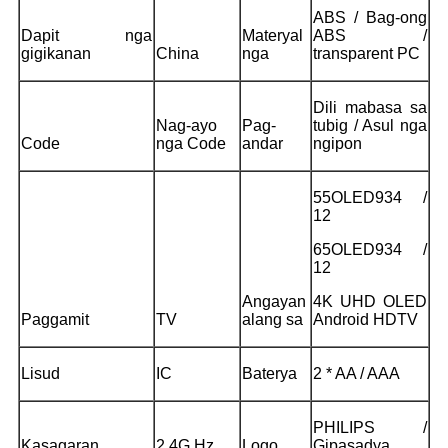
ABS / Bag-ong
Dapit nga
Materyal
ABS /
gigikanan
China
nga
transparent PC
Dili mabasa sa
Nag-ayo
Pag-
tubig / Asul nga
Code
nga Code
andar
ngipon
55OLED934 /
12
65OLED934 /
12
Angayan
4K UHD OLED
Paggamit
TV
alang sa
Android HDTV
Lisud
IC
Baterya
2 * AA / AAA
PHILIPS /
Kasagaran
2.4G Hz
Logo
Gipasadya