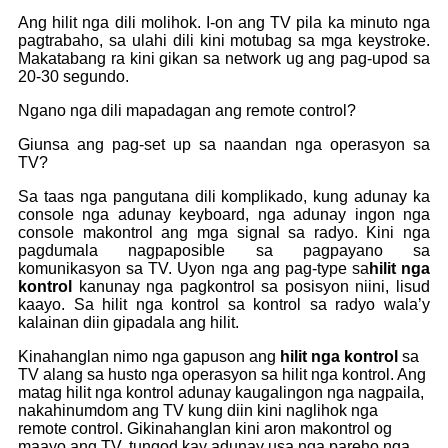
Ang hilit nga dili molihok. I-on ang TV pila ka minuto nga
pagtrabaho, sa ulahi dili kini motubag sa mga keystroke.
Makatabang ra kini gikan sa network ug ang pag-upod sa
20-30 segundo.
Ngano nga dili mapadagan ang remote control?
Giunsa ang pag-set up sa naandan nga operasyon sa
TV?
Sa taas nga pangutana dili komplikado, kung adunay ka
console nga adunay keyboard, nga adunay ingon nga
console makontrol ang mga signal sa radyo. Kini nga
pagdumala nagpaposible sa pagpayano sa
komunikasyon sa TV. Uyon nga ang pag-type sa
hilit nga
kontrol
kanunay nga pagkontrol sa posisyon niini, lisud
kaayo. Sa hilit nga kontrol sa kontrol sa radyo wala’y
kalainan diin gipadala ang hilit.
Kinahanglan nimo nga gapuson ang
hilit nga kontrol
sa
TV alang sa husto nga operasyon sa hilit nga kontrol. Ang
matag hilit nga kontrol adunay kaugalingon nga nagpaila,
nakahinumdom ang TV kung diin kini naglihok nga
remote control. Gikinahanglan kini aron makontrol og
maayo ang TV, tungod kay adunay usa nga pareho nga