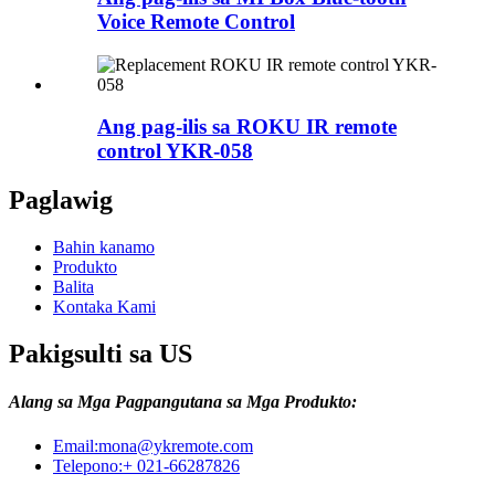
Voice Remote Control
Ang pag-ilis sa ROKU IR remote
control YKR-058
Paglawig
Bahin kanamo
Produkto
Balita
Kontaka Kami
Pakigsulti sa US
Alang sa Mga Pagpangutana sa Mga Produkto:
Email:
mona@ykremote.com
Telepono:
+ 021-66287826