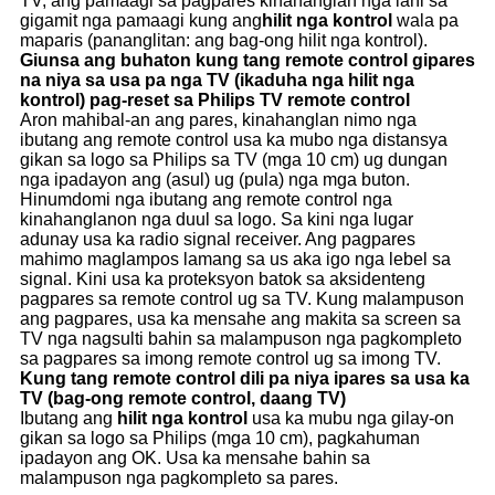
TV, ang pamaagi sa pagpares kinahanglan nga lahi sa
gigamit nga pamaagi kung ang
hilit nga kontrol
wala pa
maparis (pananglitan: ang bag-ong hilit nga kontrol).
Giunsa ang buhaton kung t
ang remote control gipares
na niya sa usa pa nga TV (ikaduha nga hilit nga
kontrol) pag-reset sa Philips TV remote control
Aron mahibal-an ang pares, kinahanglan nimo nga
ibutang ang remote control usa ka mubo nga distansya
gikan sa logo sa Philips sa TV (mga 10 cm) ug dungan
nga ipadayon ang (asul) ug (pula) nga mga buton.
Hinumdomi nga ibutang ang remote control nga
kinahanglanon nga duul sa logo. Sa kini nga lugar
adunay usa ka radio signal receiver. Ang pagpares
mahimo maglampos lamang sa us aka igo nga lebel sa
signal. Kini usa ka proteksyon batok sa aksidenteng
pagpares sa remote control ug sa TV. Kung malampuson
ang pagpares, usa ka mensahe ang makita sa screen sa
TV nga nagsulti bahin sa malampuson nga pagkompleto
sa pagpares sa imong remote control ug sa imong TV.
Kung t
ang remote control dili pa niya ipares sa usa ka
TV (bag-ong remote control, daang TV)
Ibutang ang
hilit nga kontrol
usa ka mubu nga gilay-on
gikan sa logo sa Philips (mga 10 cm), pagkahuman
ipadayon ang OK. Usa ka mensahe bahin sa
malampuson nga pagkompleto sa pares.