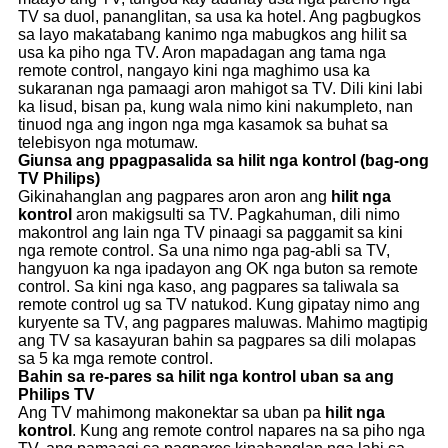
TV sa duol, pananglitan, sa usa ka hotel. Ang pagbugkos
sa layo makatabang kanimo nga mabugkos ang hilit sa
usa ka piho nga TV. Aron mapadagan ang tama nga
remote control, nangayo kini nga maghimo usa ka
sukaranan nga pamaagi aron mahigot sa TV. Dili kini labi
ka lisud, bisan pa, kung wala nimo kini nakumpleto, nan
tinuod nga ang ingon nga mga kasamok sa buhat sa
telebisyon nga motumaw.
Giunsa ang p
pagpasalida sa hilit nga kontrol (bag-ong
TV Philips)
Gikinahanglan ang pagpares aron aron ang
hilit nga
kontrol
aron makigsulti sa TV. Pagkahuman, dili nimo
makontrol ang lain nga TV pinaagi sa paggamit sa kini
nga remote control. Sa una nimo nga pag-abli sa TV,
hangyuon ka nga ipadayon ang OK nga buton sa remote
control. Sa kini nga kaso, ang pagpares sa taliwala sa
remote control ug sa TV natukod. Kung gipatay nimo ang
kuryente sa TV, ang pagpares maluwas. Mahimo magtipig
ang TV sa kasayuran bahin sa pagpares sa dili molapas
sa 5 ka mga remote control.
Bahin sa r
e-pares sa hilit nga kontrol
uban sa
ang
Philips TV
Ang TV mahimong makonektar sa uban pa
hilit nga
kontrol
. Kung ang remote control napares na sa piho nga