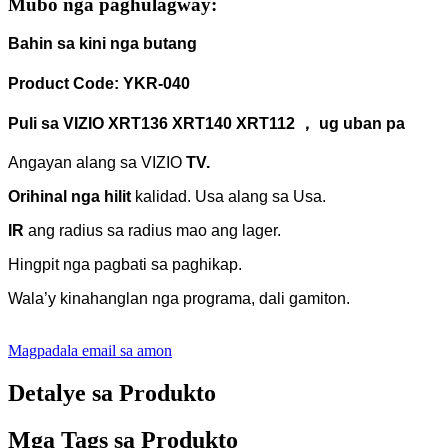
Mubo nga paghulagway:
Bahin sa kini nga butang
Product Code: YKR-040
Puli sa VIZIO XRT136 XRT140 XRT112 ， ug uban pa
Angayan alang sa VIZIO
TV.
Orihinal nga hilit
kalidad.
Usa alang sa Usa.
IR
ang radius sa radius mao ang lager.
Hingpit nga pagbati sa paghikap.
Wala’y kinahanglan nga programa, dali gamiton.
Magpadala email sa amon
Detalye sa Produkto
Mga Tags sa Produkto