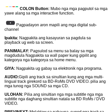
COLON Button:
Mubo nga mga pagputol sa mga
yawe alang sa mga interactive function.
Pagpadayon aron mapili ang mga digital sub-
channel
Ipakita:
Nagpakita ang kasayuran sa pagdula sa
playback ug web sa screen.
PANIMALAY:
Pagsulod sa menu sa balay sa mga
magdudula Nagpakita sa wall paper kung gipilit ang
kategorya nga kategorya sa home menu.
GIYA:
Nagpakita ug gabay sa elektronik nga programa.
AUDIO:
Gipili ang track sa sinultian kung ang mga multi-
lingual track girekord sa BD-RoMs DVD VIDEO. pilia ang
mga tunog nga SOUND sa mga CD.
ULOHAN:
Pilia ang sinultian nga mga subtitle nga mga
subtitle nga daghang sinultian natala sa BD RoMs / DVD
VIDEO.
PREVINEXT:
Molaktaw sa nahauna, sunod nga track sa