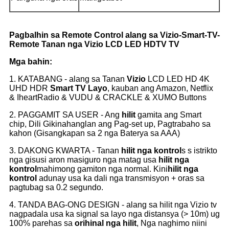
Pagbalhin sa Remote Control alang sa Vizio-Smart-TV-
Remote Tanan nga Vizio LCD LED HDTV TV
Mga bahin:
1. KATABANG - alang sa Tanan
Vizio
LCD LED HD 4K
UHD HDR
Smart TV
Layo
, kauban ang Amazon, Netflix
& IheartRadio & VUDU & CRACKLE & XUMO Buttons
2. PAGGAMIT SA USER - Ang
hilit
gamita ang Smart
chip, Dili Gikinahanglan ang Pag-set up, Pagtrabaho sa
kahon (Gisangkapan sa 2 nga Baterya sa AAA)
3. DAKONG KWARTA - Tanan
hilit nga kontrol
s s istrikto
nga gisusi aron masiguro nga matag usa
hilit nga
kontrol
mahimong gamiton nga normal. Kini
hilit nga
kontrol
adunay usa ka dali nga transmisyon + oras sa
pagtubag sa 0.2 segundo.
4. TANDA BAG-ONG DESIGN - alang sa hilit nga Vizio tv
nagpadala usa ka signal sa layo nga distansya (> 10m) ug
100% parehas sa
orihinal nga hilit
, Nga naghimo niini