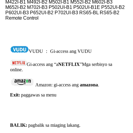
M422I-B1 M492I-B2 M502I-B1 M552I-B2 M602I-B3
M652I-B2 M702I-B3 P502UI-B1 P502UI-B1E P552UI-B2
P602UI-B3 P652UI-B2 P702UI-B3 RS65-BL RS65-B2
Remote Control
VUDU ： Gi-access ang VUDU
Gi-access ang “a
NETFLIX
”Mga serbisyo sa
online.
Amazon: gi-access ang
amazona
.
Exit:
paggawas sa menu
BALIK:
pagbalik sa miaging lakang.