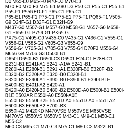
D0 M65-E0 M65-F0 M70-D3 M70-E3
M70-F0 M70-F3 M75-E1 M80-D3 P50-C1 P55-C1 P55-E1
P55-F1 P55RED-F1 P65-C1 P65-C1
P65-E1 P65-F1 P75-C1 P75-E1 P75-F1 PQ65-F1 V505-
G9 D24F-G1 D32F-G1 D32H-G9
M437-G0 M507-G1 M557-G0 M558-G1 M657-G0 M658-
G1 P659-G1 P759-G1 PX65-G1
PX75-G1 V405-G9 V435-G0 V435-G1 V436-G1 V555-G1
V556-G1 V585-G1 V605-G3 V655-G9
V656-G4 V705-G1 V705-G3 V755-G4 D70F3 M556-G4
M656-G4 M706-G3 D500I-B1
D650I D650I-B2 D650I-C3 D6501 E24-C1 E28H-C1
E231I-B1 E241I-A1 E241I-A1W E241I-B1
E280I-A1 E280I-B1 E291I-A1 E320FI-B0 E320FI-B2
E320I-B2 E320I-A2 E320I-B0 E320I-B1
E320I-B2 E390I-A1 E390I-B0 E390I-B1 E390I-B1E
E400I-B2 E401I-A2 E420-A1
E420I-A0 E420I-B0 E480I-B2 E500D-A0 E500I-B1 E500I-
B1E E502AR E550I-A0 E550I-A0E
E550I-B2 E550I-B2E E551D-A0 E551D-A0 E551I-A2
E600I-B3 E650I-B2 E700I-B3
E650I-A2 M420KD M470VSE M550VSE M650VSE
M470VS M550VS M650VS M43-C1 M49-C1 M50-C1
M55-C2
M60-C3 M65-C1 M70-C3 M75-C1 M80-C3 M322I-B1