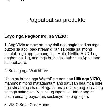
Pagbatbat sa produkto
Layo nga Pagkontrol sa VIZIO:
1. Ang Vizio remote adunay dali nga paglansad sa mga
button sa app, pag-stream gikan sa pipila sa imong
pinalabi nga app, pananglitan, Hulu, Netflix, VUDU ug
daghan pa. Ug, ang mga buton sa kauban sa App alang
sa pagbag-o.
2. Butang nga WatchFree.
Uban sa button nga WatchFree nga naa
Hilit nga VIZIO
,
mahimo nimong matagamtam ang gatusan nga mga libre
nga streaming channel nga adunay usa ka pag-klik alang
sa mga salida sa TV, sine ug isport. Dili kinahanglan
bisan unsang bayranan, suskrisyon, o pag-log in.
3. VIZIO SmartCast Home.