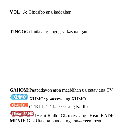
VOL +/-:
Gipasibo ang kadaghan.
TINGOG:
Putla ang tingog sa kasarangan.
GAHOM:
Pagpadayon aron maablihan ug patay ang TV
XUMO: gi-access ang XUMO
CEKLLE: Gi-access ang Netflix
iHeart Radio: Gi-access ang i Heart RADIO
MENU:
Gipakita ang punoan nga on-screen menu.