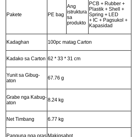
PCB + Rubber +
Ang
Plastik + Shell +
istruktura
Pakete
PE bag
Spring + LED
sa
+ IC + Pagsukol +
produkto
Kapasidad
Kadaghan
100pc matag Carton
Kadako sa Carton
62 * 33 * 31 cm
Yunit sa Gibug-
67.76 g
aton
Grabe nga Kabug-
8.24 kg
aton
Net Timbang
6.77 kg
Panguna nga oras
Makigsabot