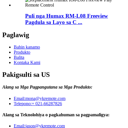
Puli nga Humax RM-L08 Freeview
Pagdula sa Layo sa C ...
Paglawig
Bahin kanamo
Produkto
Balita
Kontaka Kami
Pakigsulti sa US
Alang sa Mga Pagpangutana sa Mga Produkto:
Email:
mona@ykremote.com
Telepono:
+ 021-66287826
Alang sa Teknolohiya o pagkahuman sa pagpamaligya:
Email:
jason@ykremote.com