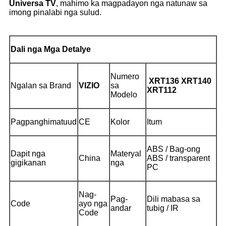
Universa TV
, mahimo ka magpadayon nga natunaw sa
imong pinalabi nga sulud.
Dali nga Mga Detalye
Numero
XRT136 XRT140
Ngalan sa Brand
VIZIO
sa
XRT112
Modelo
Pagpanghimatuud
CE
Kolor
Itum
ABS / Bag-ong
Dapit nga
Materyal
China
ABS / transparent
gigikanan
nga
PC
Nag-
Pag-
Dili mabasa sa
Code
ayo nga
andar
tubig / IR
Code