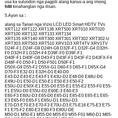
usa ka sulundon nga pagpili alang kanus-a ang imong
hilit
kinahanglan nga ilisan.
5.Ayon sa
:
alang sa Tanan nga Vizio LCD LED Smart HDTV TVs
XRT112 XRT122 XRT136 XRT500 XRT010 XRT020
XRT100 XRT132 XRT133 XRT134
XRT135 XRT140 XRT300 XRT301 XRT302 XRT302-U
XRT303 XRT503 XRT510 XRV1D3 XRT4TV XRV1TV
D24F-F1 D24F-G9 D24H-G9 D32F-F1 D32F-G4 D32H-
F0 D32H-F1 D32H-F4 D39F-F0 D39F-F1
D40F-F1 D40F-G9 D43-F1 D43F-F1 D43F-F2 D43FX-F4
D48F-F0 D50-F1 D50-F501 D50F-F1
D50X-G9 D55-F2 D55X-G1 D60-F3 D65-F1 D65X-G4
D70-F3 E32-D1 E32H-D1 E40-D0
E43-D2 E43-E2 E43-F1 E43U-D2 E48-D0 E48U-D0
E49U-D1 E50-D1 E50-E1 E50-E3 E50-F2
E50U-D2 E50X-E1 E55-D0 E55-E1 E55-E2 E55-F0 E55-
F1 E55U-D0 E55U-D2 E60E-3 E60-E3
E60-F3 E60U-D3 E65-D0 E65-D1 E65-E0 E65-E1 E65-
E3 E65-F0 E65-F1 E65U-D1 E65U-D3
E70-D3 E70-E3 E70-F3 E70U-D3 E75-E16 E75-E3 E75-
F1 E75-F2 E80-E3 E80-F3 E80U-DE
M50-D1 M50-E1 M55-D0 M55-E0 M55-F01 M60-D1 M65-