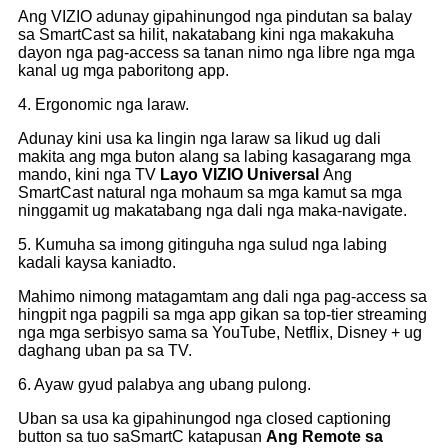
Ang VIZIO adunay gipahinungod nga pindutan sa balay
sa SmartCast sa hilit, nakatabang kini nga makakuha
dayon nga pag-access sa tanan nimo nga libre nga mga
kanal ug mga paboritong app.
4. Ergonomic nga laraw.
Adunay kini usa ka lingin nga laraw sa likud ug dali
makita ang mga buton alang sa labing kasagarang mga
mando, kini nga TV
Layo
VIZIO Universal
Ang
SmartCast natural nga mohaum sa mga kamut sa mga
ninggamit ug makatabang nga dali nga maka-navigate.
5. Kumuha sa imong gitinguha nga sulud nga labing
kadali kaysa kaniadto.
Mahimo nimong matagamtam ang dali nga pag-access sa
hingpit nga pagpili sa mga app gikan sa top-tier streaming
nga mga serbisyo sama sa YouTube, Netflix, Disney + ug
daghang uban pa sa TV.
6. Ayaw gyud palabya ​​ang ubang pulong.
Uban sa usa ka gipahinungod nga closed captioning
button sa tuo saSmartC
katapusan
Ang Remote sa