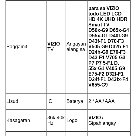
para sa VIZIO
todo LED LCD
HD 4K UHD HDR
Smart TV
D50x-G9 D65x-G4
D55x-G1 D40f-G9
D43f-F1 D70-F3
VIZIO
Angayan
Paggamit
V505-G9 D32h-F1
TV
alang sa
D24h-G9 E70-F3
D43-F1 V705-G3
P7 P7 5-F1 D.
55x-G1 V405-G9
E75-F2 D32f-F1
D24f-F1 D43fx-F4
V655-G9
Lisud
IC
Baterya
2 * AA / AAA
36k-40k
VIZIO
/
Kasagaran
Logo
Hz
Gipahiangay