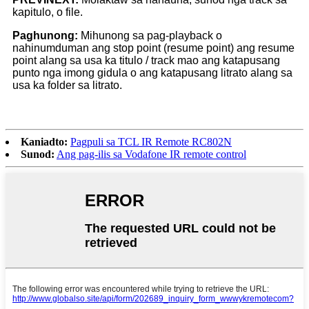
kapitulo, o file.
Paghunong:
Mihunong sa pag-playback o
nahinumduman ang stop point (resume point) ang resume
point alang sa usa ka titulo / track mao ang katapusang
punto nga imong gidula o ang katapusang litrato alang sa
usa ka folder sa litrato.
Kaniadto:
Pagpuli sa TCL IR Remote RC802N
Sunod:
Ang pag-ilis sa Vodafone IR remote control